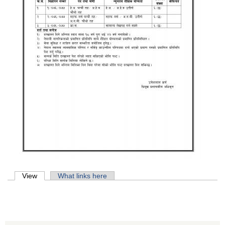
Primary tabs
View
(active tab)
What links here