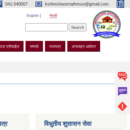
041-540007
kshireshwornathmun@gmail.com
English
नेपाली
Search form
Search
टल प्रोफाईल
सम्पर्क
राजपत्र
अनलाइन आवेदन
त्र
विधुतीय शुसासन सेवा