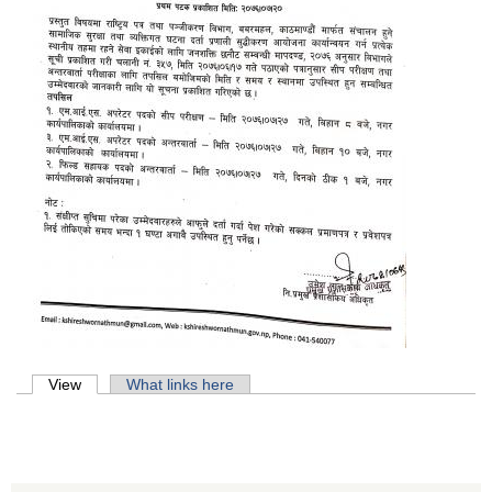
Primary tabs
View
(active tab)
What links here