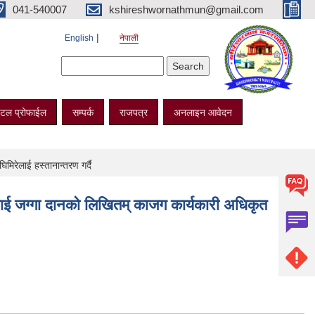
041-540007
kshireshwornathmun@gmail.com
English
नेपाली
Search form
Search
टल प्रोफाईल
सम्पर्क
राजपत्र
अनलाइन आवेदन
मिरेलाई हस्तानान्तरण गर्दै
ालाई जग्गा दानको लिखितम् काजग कार्यकारी अधिकृत