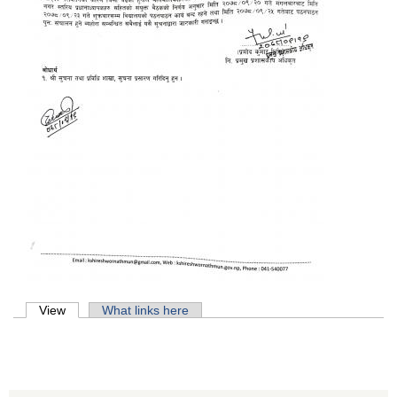
Primary tabs
View
(active tab)
What links here