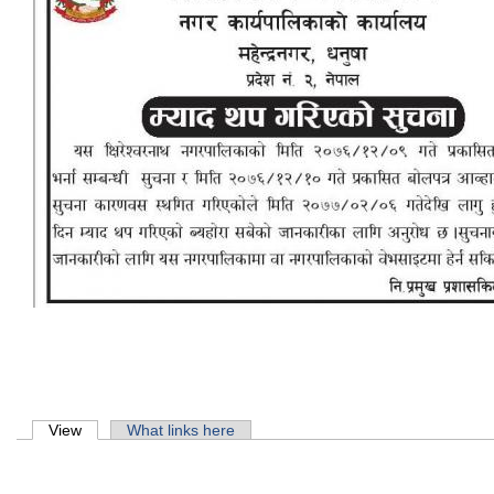
Primary tabs
View
(active tab)
What links here