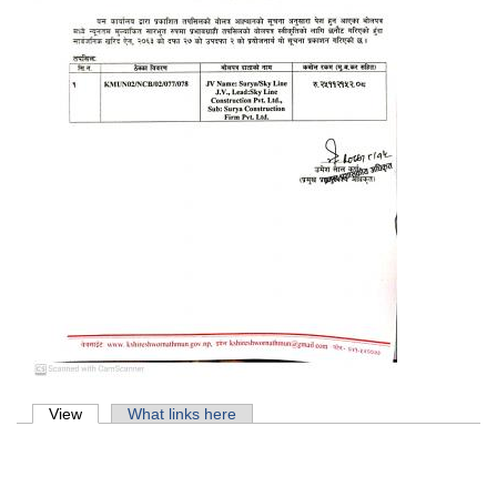
Primary tabs
View
(active tab)
What links here