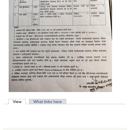
Primary tabs
View
(active tab)
What links here