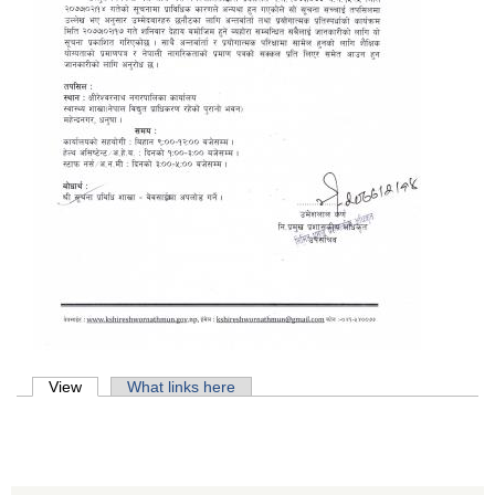
Primary tabs
View
(active tab)
What links here