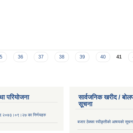
5
36
37
38
39
40
41
था परियोजना
सार्वजनिक खरीद / बोलप
सूचना
द २०७३।०९।२७ का निर्णयहरु
बजार ठेक्का स्वीकृतीकाे आषयकाे सूचन