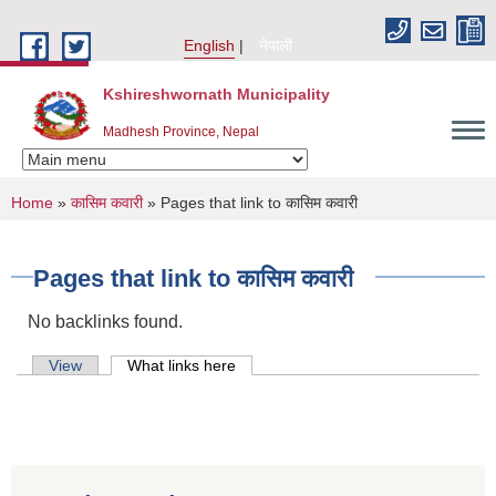
Skip to main content
English
नेपाली
Kshireshwornath Municipality
Madhesh Province, Nepal
You are here
Home
»
कासिम कवारी
» Pages that link to कासिम कवारी
Pages that link to कासिम कवारी
No backlinks found.
Primary tabs
View
What links here
(active tab)