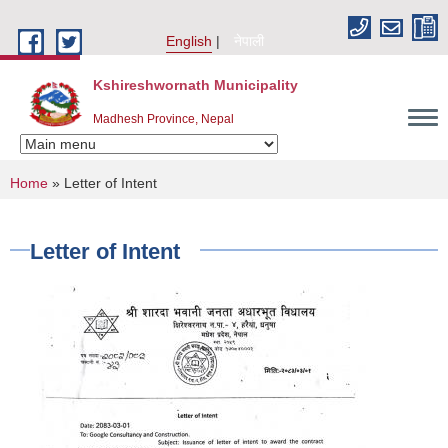
Skip to main content
English
नेपाली
Kshireshwornath Municipality
Madhesh Province, Nepal
You are here
Home
» Letter of Intent
Letter of Intent