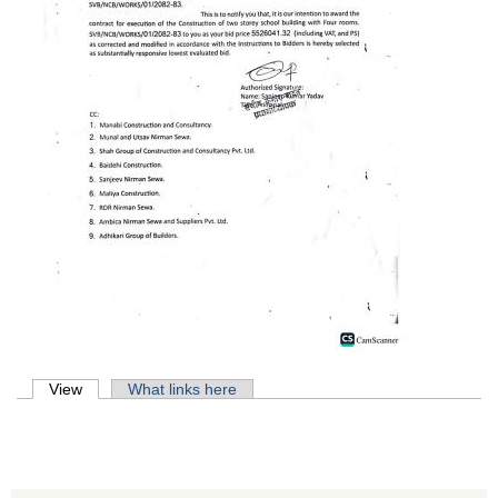
Primary tabs
View
(active tab)
What links here