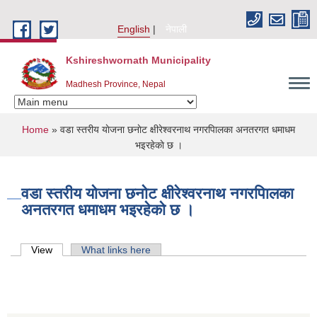
Skip to main content
English
नेपाली
Kshireshwornath Municipality
Madhesh Province, Nepal
You are here
Home
» वडा स्तरीय याेजना छनाेट क्षीरेश्वरनाथ नगरपािलका अनतरगत धमाधम
भइरहेकाे छ ।
वडा स्तरीय याेजना छनाेट क्षीरेश्वरनाथ नगरपािलका
अनतरगत धमाधम भइरहेकाे छ ।
Primary tabs
View
(active tab)
What links here