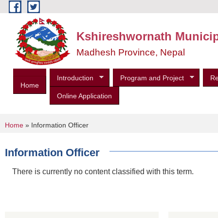
Skip to main content
Kshireshwornath Municip
Madhesh Province, Nepal
Introduction
Program and Project
Re
Home
Online Application
You are here
Home
» Information Officer
Information Officer
There is currently no content classified with this term.