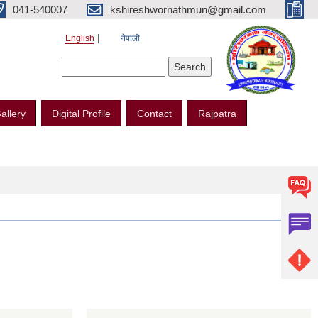
041-540007
kshireshwornathmun@gmail.com
English
नेपाली
Search form
Search
allery
Digital Profile
Contact
Rajpatra