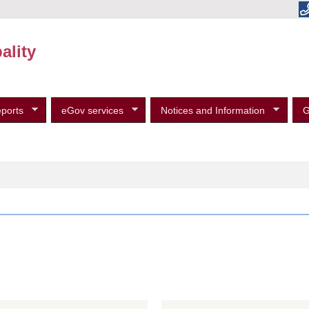
ality
ports
eGov services
Notices and Information
G