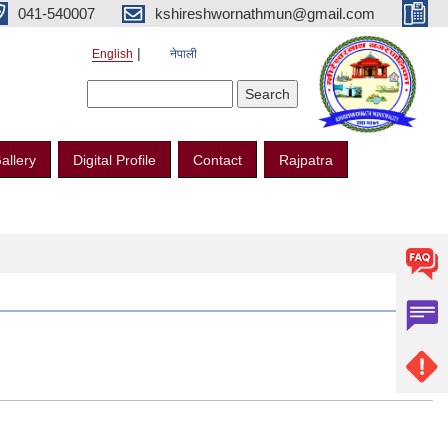
041-540007
kshireshwornathmun@gmail.com
English
नेपाली
Search form
Search
allery
Digital Profile
Contact
Rajpatra